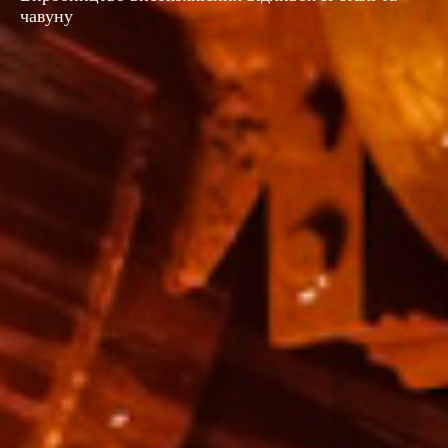
чавуну