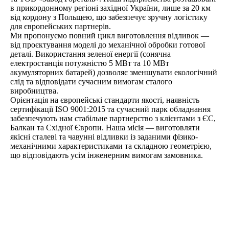
в прикордонному регіоні західної України, лише за 20 км
від кордону з Польщею, що забезпечує зручну логістику
для європейських партнерів.
Ми пропонуємо повний цикл виготовлення відливок —
від проєктування моделі до механічної обробки готової
деталі. Використання зеленої енергії (сонячна
електростанція потужністю 5 МВт та 10 МВт
акумуляторних батарей) дозволяє зменшувати екологічний
слід та відповідати сучасним вимогам сталого
виробництва.
Орієнтація на європейські стандарти якості, наявність
сертифікації ISO 9001:2015 та сучасний парк обладнання
забезпечують нам стабільне партнерство з клієнтами з ЄС,
Балкан та Східної Європи. Наша місія — виготовляти
якісні сталеві та чавунні відливки із заданими фізико-
механічними характеристиками та складною геометрією,
що відповідають усім інженерним вимогам замовника.
ЗАВОД ПРОМЛИТ ТА ГОРСТАЛЬ
ЗАВОД «ПРОМЛИТ»
ЗАВОД «ГОРСТАЛЬ»