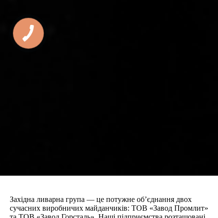
Західна ливарна група — це потужне об’єднання двох
сучасних виробничих майданчиків: ТОВ «Завод Промлит»
та ТОВ «Завод Горсталь». Наші підприємства розташовані