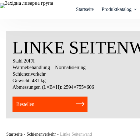
Zum
Inhalt
Startseite
Produktkatalog
springen
LINKE SEITEN
Stahl 20ГЛ
Wärmebehandlung – Normalisierung
Schienenverkehr
Gewicht: 481 kg
Abmessungen (L×B×H): 2594×755×606
Bestellen
Startseite
-
Schienenverkehr
-
Linke Seitenwand