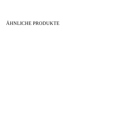
ÄHNLICHE PRODUKTE
FEDERTRÄGERBALKEN
(DREHGESTELLBALKEN)
DREHZAPF