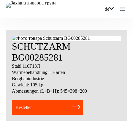
Zum
Inhalt
de
springen
SCHUTZARM
BG00285281
Stahl 110Г13Л
Wärmebehandlung – Härten
Bergbauindustrie
Gewicht: 105 kg
Abmessungen (L×B×H): 545×398×200
Bestellen