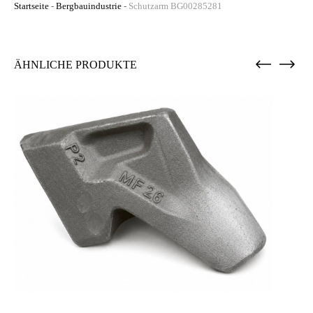
Startseite
-
Bergbauindustrie
-
Schutzarm BG00285281
ÄHNLICHE PRODUKTE
ECKSTÜCK CK910 N4
SCH