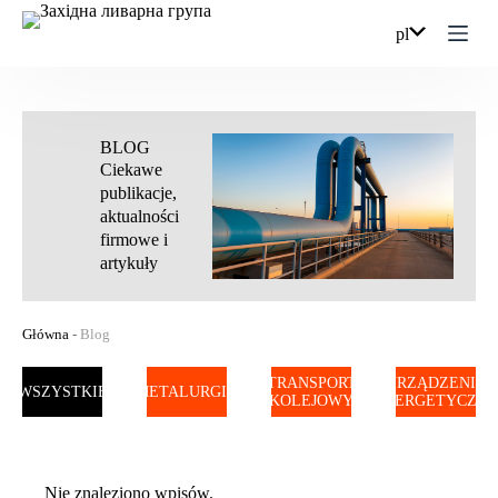
Przejdź
do
pl
treści
BLOG
Ciekawe
publikacje,
aktualności
firmowe i
artykuły
Główna
-
Blog
TRANSPORT
URZĄDZENIA
WSZYSTKIE
METALURGIA
KOLEJOWY
ENERGETYCZNE
Nie znaleziono wpisów.