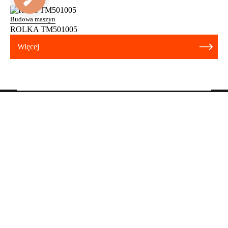
Budowa maszyn
ROLKA TM501005
Więcej
+38 067 880 40 66
+38 067 883 44 85
Księgowość
Menedżer
+38 068 491 07 54
Dział zakupów
info@promlit.com.ua
FIRMA