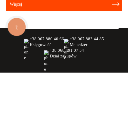
Więcej
КНОПКА
ЗВ'ЯЗКУ
+38 067 880 40 66
+38 067 883 44 85
Księgowość
Menedżer
+38 068 491 07 54
Dział zakupów
info@promlit.com.ua
FIRMA
PRODUKTY